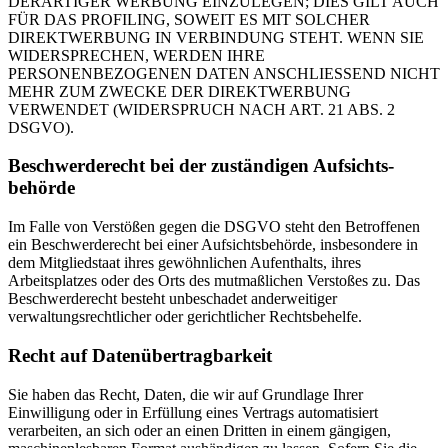
DERARTIGER WERBUNG EINZULEGEN; DIES GILT AUCH
FÜR DAS PROFILING, SOWEIT ES MIT SOLCHER
DIREKTWERBUNG IN VERBINDUNG STEHT. WENN SIE
WIDERSPRECHEN, WERDEN IHRE
PERSONENBEZOGENEN DATEN ANSCHLIESSEND NICHT
MEHR ZUM ZWECKE DER DIREKTWERBUNG
VERWENDET (WIDERSPRUCH NACH ART. 21 ABS. 2
DSGVO).
Beschwerde­recht bei der zuständigen Aufsichts­
behörde
Im Falle von Verstößen gegen die DSGVO steht den Betroffenen
ein Beschwerderecht bei einer Aufsichtsbehörde, insbesondere in
dem Mitgliedstaat ihres gewöhnlichen Aufenthalts, ihres
Arbeitsplatzes oder des Orts des mutmaßlichen Verstoßes zu. Das
Beschwerderecht besteht unbeschadet anderweitiger
verwaltungsrechtlicher oder gerichtlicher Rechtsbehelfe.
Recht auf Daten­übertrag­barkeit
Sie haben das Recht, Daten, die wir auf Grundlage Ihrer
Einwilligung oder in Erfüllung eines Vertrags automatisiert
verarbeiten, an sich oder an einen Dritten in einem gängigen,