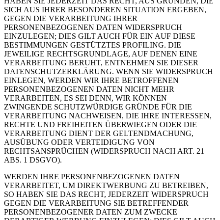
HABEN SIE JEDERZEIT DAS RECHT, AUS GRÜNDEN, DIE
SICH AUS IHRER BESONDEREN SITUATION ERGEBEN,
GEGEN DIE VERARBEITUNG IHRER
PERSONENBEZOGENEN DATEN WIDERSPRUCH
EINZULEGEN; DIES GILT AUCH FÜR EIN AUF DIESE
BESTIMMUNGEN GESTÜTZTES PROFILING. DIE
JEWEILIGE RECHTSGRUNDLAGE, AUF DENEN EINE
VERARBEITUNG BERUHT, ENTNEHMEN SIE DIESER
DATENSCHUTZERKLÄRUNG. WENN SIE WIDERSPRUCH
EINLEGEN, WERDEN WIR IHRE BETROFFENEN
PERSONENBEZOGENEN DATEN NICHT MEHR
VERARBEITEN, ES SEI DENN, WIR KÖNNEN
ZWINGENDE SCHUTZWÜRDIGE GRÜNDE FÜR DIE
VERARBEITUNG NACHWEISEN, DIE IHRE INTERESSEN,
RECHTE UND FREIHEITEN ÜBERWIEGEN ODER DIE
VERARBEITUNG DIENT DER GELTENDMACHUNG,
AUSÜBUNG ODER VERTEIDIGUNG VON
RECHTSANSPRÜCHEN (WIDERSPRUCH NACH ART. 21
ABS. 1 DSGVO).
WERDEN IHRE PERSONENBEZOGENEN DATEN
VERARBEITET, UM DIREKTWERBUNG ZU BETREIBEN,
SO HABEN SIE DAS RECHT, JEDERZEIT WIDERSPRUCH
GEGEN DIE VERARBEITUNG SIE BETREFFENDER
PERSONENBEZOGENER DATEN ZUM ZWECKE