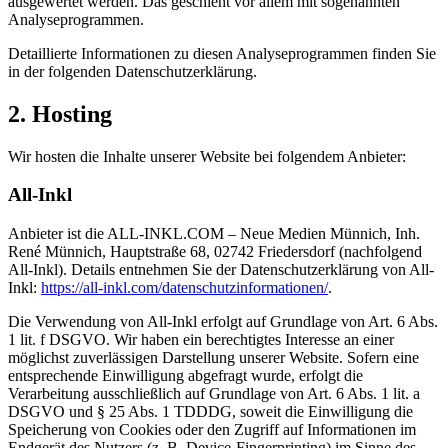
ausgewertet werden. Das geschieht vor allem mit sogenannten
Analyseprogrammen.
Detaillierte Informationen zu diesen Analyseprogrammen finden Sie
in der folgenden Datenschutzerklärung.
2. Hosting
Wir hosten die Inhalte unserer Website bei folgendem Anbieter:
All-Inkl
Anbieter ist die ALL-INKL.COM – Neue Medien Münnich, Inh.
René Münnich, Hauptstraße 68, 02742 Friedersdorf (nachfolgend
All-Inkl). Details entnehmen Sie der Datenschutzerklärung von All-
Inkl:
https://all-inkl.com/datenschutzinformationen/
.
Die Verwendung von All-Inkl erfolgt auf Grundlage von Art. 6 Abs.
1 lit. f DSGVO. Wir haben ein berechtigtes Interesse an einer
möglichst zuverlässigen Darstellung unserer Website. Sofern eine
entsprechende Einwilligung abgefragt wurde, erfolgt die
Verarbeitung ausschließlich auf Grundlage von Art. 6 Abs. 1 lit. a
DSGVO und § 25 Abs. 1 TDDDG, soweit die Einwilligung die
Speicherung von Cookies oder den Zugriff auf Informationen im
Endgerät des Nutzers (z. B. Device-Fingerprinting) im Sinne des