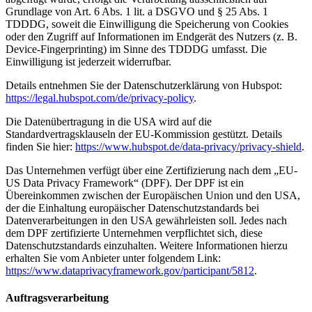
Grundlage von Art. 6 Abs. 1 lit. a DSGVO und § 25 Abs. 1
TDDDG, soweit die Einwilligung die Speicherung von Cookies
oder den Zugriff auf Informationen im Endgerät des Nutzers (z. B.
Device-Fingerprinting) im Sinne des TDDDG umfasst. Die
Einwilligung ist jederzeit widerrufbar.
Details entnehmen Sie der Datenschutzerklärung von Hubspot:
https://legal.hubspot.com/de/privacy-policy
.
Die Datenübertragung in die USA wird auf die
Standardvertragsklauseln der EU-Kommission gestützt. Details
finden Sie hier:
https://www.hubspot.de/data-privacy/privacy-shield
.
Das Unternehmen verfügt über eine Zertifizierung nach dem „EU-
US Data Privacy Framework“ (DPF). Der DPF ist ein
Übereinkommen zwischen der Europäischen Union und den USA,
der die Einhaltung europäischer Datenschutzstandards bei
Datenverarbeitungen in den USA gewährleisten soll. Jedes nach
dem DPF zertifizierte Unternehmen verpflichtet sich, diese
Datenschutzstandards einzuhalten. Weitere Informationen hierzu
erhalten Sie vom Anbieter unter folgendem Link:
https://www.dataprivacyframework.gov/participant/5812
.
Auftragsverarbeitung