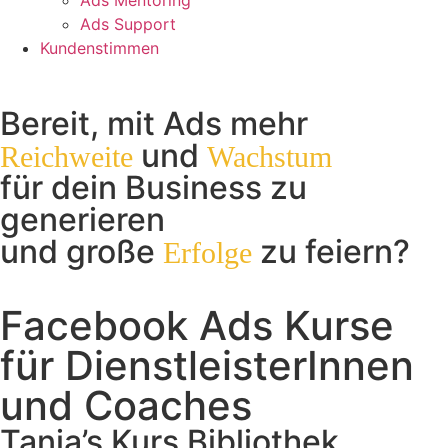
Ads Mentoring
Ads Support
Kundenstimmen
Bereit, mit Ads mehr
und
Reichweite
Wachstum
für dein Business zu
generieren
und große
zu feiern?
Erfolge
Facebook Ads Kurse
für DienstleisterInnen
und Coaches
Tanja’s Kurs Bibliothek